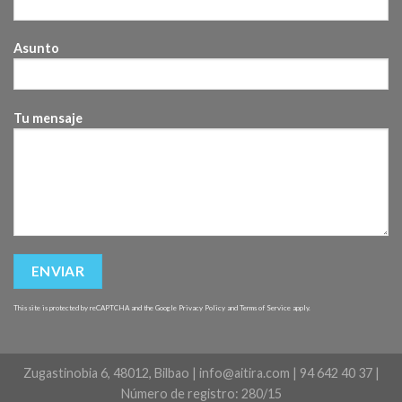
Asunto
Tu mensaje
This site is protected by reCAPTCHA and the Google
Privacy Policy
and
Terms of Service
apply.
Zugastinobia 6, 48012, Bilbao | info@aitira.com | 94 642 40 37 |
Número de registro: 280/15