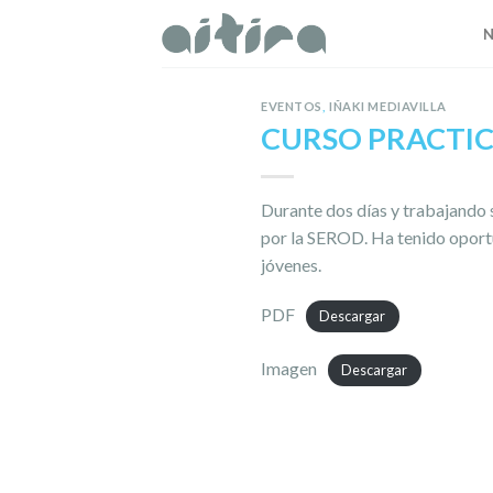
Skip
to
content
EVENTOS
,
IÑAKI MEDIAVILLA
CURSO PRACTIC
Durante dos dí­as y trabajando 
por la SEROD. Ha tenido oportu
jóvenes.
PDF
Descargar
Imagen
Descargar