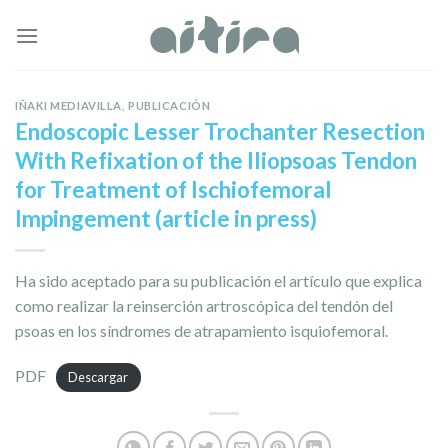
Skip
to
content
IÑAKI MEDIAVILLA
,
PUBLICACIÓN
Endoscopic Lesser Trochanter Resection
With Refixation of the Iliopsoas Tendon
for Treatment of Ischiofemoral
Impingement (article in press)
Ha sido aceptado para su publicación el artí­culo que explica
como realizar la reinserción artroscópica del tendón del
psoas en los sí­ndromes de atrapamiento isquiofemoral.
PDF
Descargar