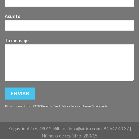
Asunto
Tu mensaje
This site is protected by reCAPTCHA and the Google
Privacy Policy
and
Terms of Service
apply.
Zugastinobia 6, 48012, Bilbao | info@aitira.com | 94 642 40 37 |
Número de registro: 280/15