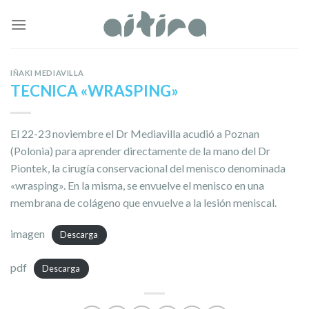
Skip
to
content
IÑAKI MEDIAVILLA
TECNICA «WRASPING»
El 22-23 noviembre el Dr Mediavilla acudió a Poznan
(Polonia) para aprender directamente de la mano del Dr
Piontek, la cirugía conservacional del menisco denominada
«wrasping». En la misma, se envuelve el menisco en una
membrana de colágeno que envuelve a la lesión meniscal.
imagen
Descarga
pdf
Descarga