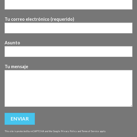
Tu correo electrónico (requerido)
Asunto
Tu mensaje
This site is protected by reCAPTCHA and the Google
Privacy Policy
and
Terms of Service
apply.