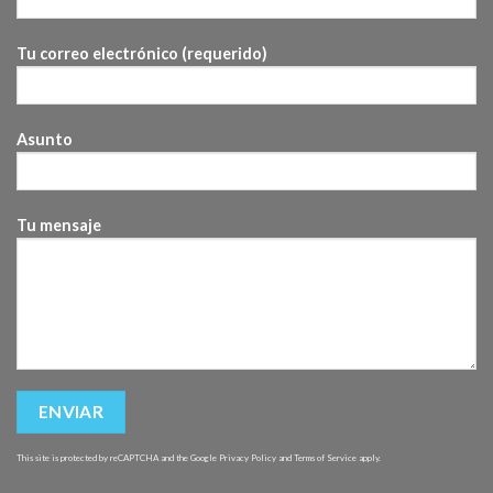
Tu correo electrónico (requerido)
Asunto
Tu mensaje
This site is protected by reCAPTCHA and the Google
Privacy Policy
and
Terms of Service
apply.