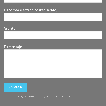
Tu correo electrónico (requerido)
Asunto
Tu mensaje
This site is protected by reCAPTCHA and the Google
Privacy Policy
and
Terms of Service
apply.