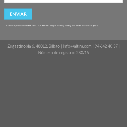
This site is protected by reCAPTCHA and the Google
Privacy Policy
and
Terms of Service
apply.
Zugastinobia 6, 48012, Bilbao | info@aitira.com | 94 642 40 37 |
Número de registro: 280/15