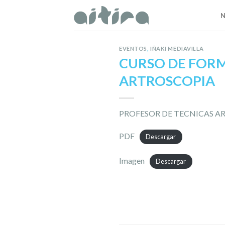
Skip
to
content
EVENTOS
,
IÑAKI MEDIAVILLA
CURSO DE FORM
ARTROSCOPIA
PROFESOR DE TECNICAS A
PDF
Descargar
Imagen
Descargar