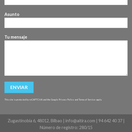
Asunto
Tu mensaje
This site is protected by reCAPTCHA and the Google
Privacy Policy
and
Terms of Service
apply.
Zugastinobia 6, 48012, Bilbao | info@aitira.com | 94 642 40 37 |
Número de registro: 280/15