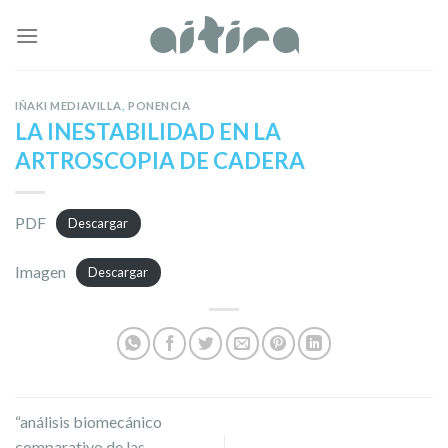
Skip
to
content
IÑAKI MEDIAVILLA
,
PONENCIA
LA INESTABILIDAD EN LA
ARTROSCOPIA DE CADERA
PDF
Descargar
Imagen
Descargar
“análisis biomecánico
comparativo de las