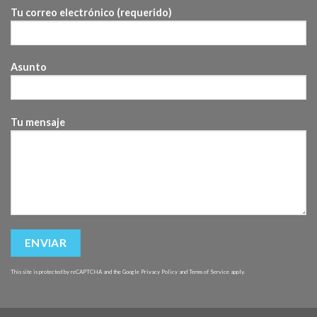
Tu correo electrónico (requerido)
Asunto
Tu mensaje
This site is protected by reCAPTCHA and the Google
Privacy Policy
and
Terms of Service
apply.