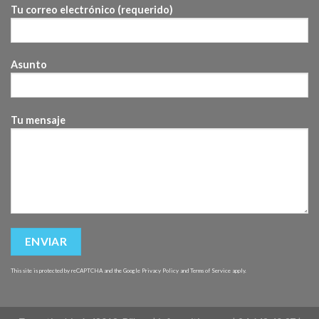
Tu correo electrónico (requerido)
Asunto
Tu mensaje
This site is protected by reCAPTCHA and the Google
Privacy Policy
and
Terms of Service
apply.