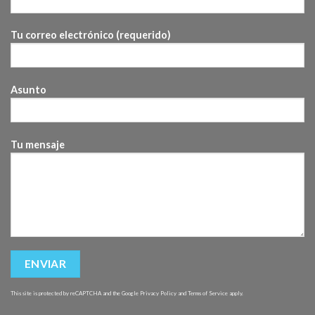
Tu correo electrónico (requerido)
Asunto
Tu mensaje
This site is protected by reCAPTCHA and the Google
Privacy Policy
and
Terms of Service
apply.